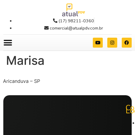
(17) 98211-0360
comercial@atualpdv.com.br
Marisa
Aricanduva – SP
Co
Lo