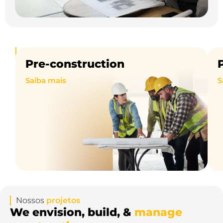
Nossos
serviços
Pre-construction ​
P
We
Saiba mais
S
envision,
build,
&
manage
construction
Nossos
projetos
We envision, build, &
manage