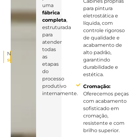
Cabines próprias
uma
para pintura
fábrica
eletrostática e
completa
,
líquida, com
estruturada
controle rigoroso
para
de qualidade e
atender
acabamento de
todas
alto padrão,
Nossos
as
serviços
garantindo
etapas
durabilidade e
do
estética.
processo
produtivo
Cromação:
internamente.
Oferecemos peças
com acabamento
sofisticado em
cromação,
resistente e com
brilho superior.