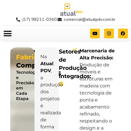
(17) 98211-0360
comercial@atualpdv.com.br
Projetamos
Setores
Marcenaria de
Fabricação
Na
Alta Precisão:
de
e
Atual
Completa ​
Produção de
Produção
PDV
,
entregamos
móveis e
Tecnologia
Integrados:
e
a
estruturas em
experiências
Precisão
produção
madeira com
em
únicas
dos
tecnologia de
Cada
Etapa
projetos
ponta e
é
acabamento
realizada
refinado,
de
respeitando o
forma
design e a