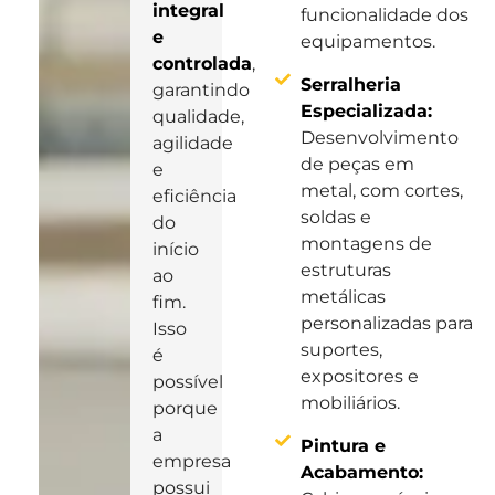
integral
funcionalidade dos
e
equipamentos.
controlada
,
Serralheria
garantindo
Especializada:
qualidade,
Desenvolvimento
agilidade
de peças em
e
metal, com cortes,
eficiência
soldas e
do
montagens de
início
estruturas
ao
metálicas
fim.
personalizadas para
Isso
suportes,
é
expositores e
possível
mobiliários.
porque
a
Pintura e
empresa
Acabamento:
possui